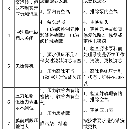
滤器滤芯太脏
或更换滤芯
泵运转，但
达不到客定
3
3、泵内有空气
3、排除泵内空气
压力和流量
4、泵头磨损
4、更换泵头
1、电磁阀控制元件
1、更换元件或检查
冲洗后电磁
4
和线路故障2、电磁
修复线路2、修复或
阀未关闭
阀机械故障
更换电磁阀
1、检查源水泵和前
1、源水供应不足2、
处理系统是否在工作
保安过滤器滤芯堵塞
2、清洗、更换滤芯
欠压停机
5
3、压力高速不当，
3、高速系统压力到
自动冲洗时造成欠压
佳状态，维持在20Psi
以上
1、压力软管内有堵
1、检查并疏通管路
压力足够，
塞物2、软管内有空
2、排除空气
但压力表显
6
气
示不到位
3、更换压力表
3、压力表故障
膜前后段压
按技术要求进行清洗
膜污染、堵塞
7
差过大
或更换