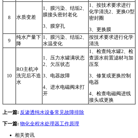
1、按技术要求进行
1、膜污染、结垢2、
化学清洗2、更换O型
膜接头密封老化
水质变差
8
密封圈
3、膜穿孔
3、更换膜
纯水产量下
1、膜污染、结垢2、
按技术要求进行化学
9
降
水温变化
清洗
1、检查纯水罐2、检
1、压力水罐满状态
查源水前置滤材与加
2、欠压状态
压泵
RO主机冲
10
洗完后不造
3、电器故障
3、修复或更换控制
水
电器
4、进水电磁阀未打
开
4、检查电磁阀进线
接头或更换
上一篇:
反渗透纯水设备常见故障排除
下一篇:
物化全程水处理器工作原理
相关资讯