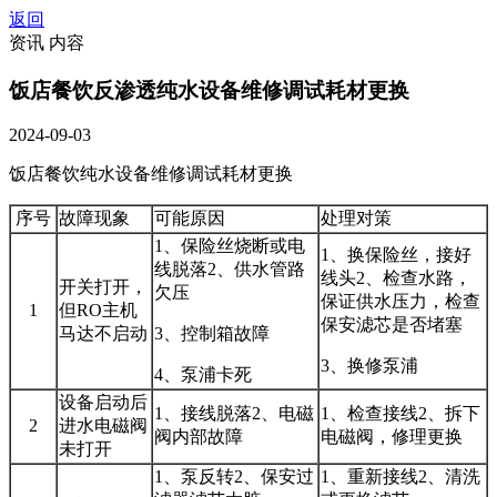
返回
资讯 内容
饭店餐饮反渗透纯水设备维修调试耗材更换
2024-09-03
饭店餐饮纯水设备维修调试耗材更换
序号
故障现象
可能原因
处理对策
1、保险丝烧断或电
1、换保险丝，接好
线脱落2、供水管路
线头2、检查水路，
开关打开，
欠压
保证供水压力，检查
1
但
RO主机
保安滤芯是否堵塞
马达不启动
3、控制箱故障
3、换修泵浦
4、泵浦卡死
设备启动后
1、接线脱落2、电磁
1、检查接线2、拆下
2
进水电磁阀
阀内部故障
电磁阀，修理更换
未打开
1、泵反转2、保安过
1、重新接线2、清洗