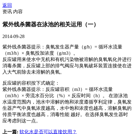
返回
资讯 内容
紫外线杀菌器在泳池的相关运用（一）
2014-09-28
紫外线杀菌器提示：臭氧发生器产量（g/h）= 循环水流量
（m3/h）× 臭氧投加浓度（g/m3）。
反应罐用来使水中无机和有机污染物被溶解的臭氧氧化并进行
消毒杀菌，反应罐上部的排气阀应与臭氧破坏装置连接使在进
入大气前除去未溶解的臭氧。
反应罐的容积按下式确定：
紫外线杀菌器提示：反应罐容积（m3）= 循环水流量
（m3/h）× 旁流水百分比（%）× 反应时间（h）。 在游泳池
水温度范围内，池水中溶解的饱和浓度遵循亨利定律，臭氧发
生器产气中臭氧浓度越高，水中饱和浓度也越高，溶解臭氧的
传质平衡浓度也越高，消毒性能 越好。在选择臭氧发生器时
应考虑到这一点。
上一篇:
软化水是否可以直接饮用？