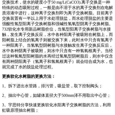
交换技术，使水的硬度小于50 mg/L(CaCO3).离子交换是一种
特殊的动态吸附过程，一般是由不溶于水的离子交换剂在电解
质溶液中进行，这种离子交换剂即为离子交换树脂。目前离子
交换装置有一半以上用于水处理脱盐，而水处理脱盐的主要是
强酸性氢型阳离子交换树脂和强碱性氢氧型阴离子交换树脂。
732软化水专用新品树脂价位，当氢型阳离子交换树脂与水接
触，发生离子交换反应，水中各种阳离子被吸附在树脂上，而
阳树脂上结合的氢离子则被交换下来，此时水中只含有氢离子
一种阳离子。当氢氧型阴树脂与水接触发生离子交换反应后，
水中各种阴离子被吸附，则水中只含有一种氢氧根离子。当经
过这种氢氧型阳树脂的水再经过氢氧型阴树脂后，则水中仅含
有两种阴阳离子（氢离子和氢氧根离子）就会结合成为水，也
就完成了水的脱盐处理过程。
更换软化水树脂的更换方法：
1、拆下进出水管路，排污管，吸盐管，取下控制阀头；
2、抽出中心管，如罐体直径大于500mm泽不用取出中心管；
3、宇思特分享快速更换软化水阳离子交换树脂的方法，利用
虹吸原理抽出树脂；