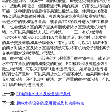
垢的类型为钙、镁离子生成的碳酸盐。即使这类物质的浓度很
小，接触时间很短，但随着运行时间的累加，仍有发生结垢的
可能，这种硬度结垢后很容易通过酸洗去除。使用低PH溶液
在EDI系统内部循环冲洗，可以去除浓水室和阴极室的结垢。
当进水中的铁和锰含量高，或者高TDS的以外进入到EDI模块
时，也会使淡水室的离子交换树脂或者浓水室形成无机物污
堵。也可以采用酸洗方式进行冲洗。 三、有机物污堵
当进水有机物污染TOC或TEA含量超过设计标准时，淡水室
的离子交换树脂和离子膜会发生有机污堵。可以采用高PH值
的药水对淡水室及浓水室循环清洗可以将有机物分子清除离子
交换树脂对这种污堵进行清洗。
四、微生物污堵 当设备运行环境适于微生物生长，或者进
水中存在角度的细菌和藻类的时候，EDI模块和系统也会发生
微生物污堵。可以采用高PH盐水进行清洗。如果微生物污堵
情形比较严重时，可以采用盐水进行循环冲洗。如果同时伴有
无机物污堵，还可以进行酸洗。对于严重的微生物污堵，可以
采用高PH药剂进行清洗。
上一篇:
EDI超纯水技术及设备运行条件
下一篇:
超纯水机设备的应用领域及其功能特点