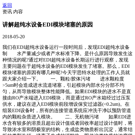
返回
资讯 内容
讲解超纯水设备EDI模块堵塞的原因
2018-05-20
我们在EDI超纯水设备运行一段时间后，发现EDI超纯水设备
制 水产量减少或者产水标准下降。是什么原因导致发生这
种情况的呢?通过对EDI超纯水设备长期运行进行观察，发现
主要问题在于超纯水设备的EDI模块发生了堵塞。那么，EDI
模块堵塞的原因有哪几种呢?今天宇思特水处理的工作人员就
跟大家介绍一下。 一、颗粒/胶体污堵 进水颗粒度
>5um时会造成进水流道堵塞，引起模块内部水分分部不均
匀，从而导致模块整体性能降低。如果EDI模块的进水不是直
接由RO产水端进入EDI模块，而是通过RO产水箱经过过压泵
供水，建议在进入EDI模块前段增设保安过滤器(<0.2um)。在
组装EDI设备时，所有的连接管道系统应冲洗干净以预防管道
内的颗粒杂质进入模块。 二、无机物污堵 如果EDI进
水含有较多的溶质且超出设计值或者回收率超过设计值时，将
导致浓水室和阴极室的结构，生成盐类物质析出沉淀，通常结