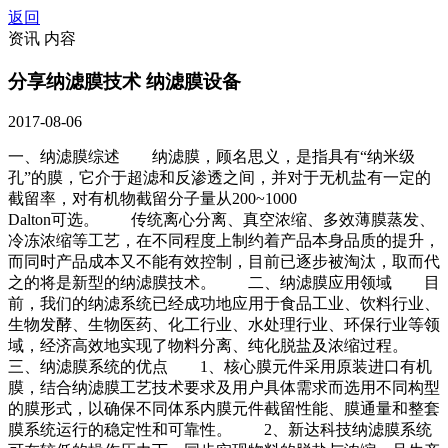
返回
资讯 内容
分享纳滤膜技术 纳滤膜设备
2017-08-06
一、纳滤膜综述 纳滤膜，顾名思义，是指具有“纳米级
孔”的膜，它介于超滤和反渗透之间，并对于无机盐有一定的
截留率，对有机物截留分子量从200~1000
Dalton可选。 传统离心分离、真空浓缩、多效薄膜蒸发、
冷冻浓缩等工艺，在不同程度上制约着产品本身品质的提升，
而同时产品成本又不能有效控制，目前已逐步被淘汰，取而代
之的将是新型的纳滤膜技术。 二、纳滤膜应用领域 目
前，我们的纳滤系统已经成功地应用于食品工业、饮料行业、
生物发酵、生物医药、化工行业、水处理行业、环保行业等领
域，经济高效地实现了物料分离、纯化脱盐及浓缩过程。
三、纳滤膜系统的优点 1、核心膜元件采用原装进口有机
膜，结合纳滤膜工艺技术要求及用户具体需求而选用不同构型
的膜形式，以确保不同体系内膜元件截留性能、膜通量和整套
膜系统运行的稳定性和可靠性。 2、新达科技纳滤膜系统