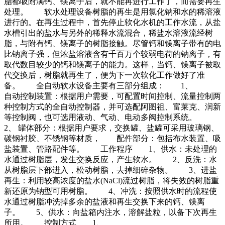
脂都吸附满钙、镁离子后，就不能再进行工作了，而需要再生
处理。 软水处理设备树脂的再生是用氯化钠和水的稀溶液
进行的。在再生过程中，首先停止软化水机的工作水流，从盐
水槽引出的盐水与另外的稀释水流混合，稀盐水溶液流经树
脂，与附有钙、镁离子的树脂接触。尽管钙和镁离子带有的电
比钠离子强，但浓盐溶液含有千百万个较弱电荷的钠离子，有
取代数目较少的钙和镁离子的能力。这样，当钙、镁离子被取
代交换后，树脂就再生了，便为下一次软化工作做好了准
备。 全自动软水设备主要有三部分组成： 1、
自动控制装置：根据用户需要，可配置时间控制、流量控制两
种控制方式的全自动控制器，并可选配阿图祖、富莱克、润新
等控制阀，也可选用液动、气动、电动多阀控制系统。
2、 罐体部分：根据用户要求，交换罐、盐罐可采用玻璃钢、
碳钢衬胶、不锈钢等材质， 配件部分：包括布水装置、吸
盐装置、管路配件等。 工作程序 1、供水：未处理的
水通过树脂层，发生交换反应，产生软水。 2、反洗：水
从树脂层下部进入，松动树脂，去掉细碎杂物。 3、进盐
再生：利用较高浓度的盐水(NaCl)流过树脂，将失效的树脂重
新还原为钠型可用树脂。 4、冲洗：按照供水时的流程使
水通过树脂冲洗掉多余的盐液和再生交换下来的钙、镁离
子。 5、供水：向盐箱内注水，溶解盐粒，以备下次再生
所用。 控制方式 1、