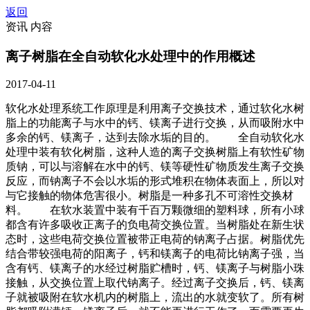
返回
资讯 内容
离子树脂在全自动软化水处理中的作用概述
2017-04-11
软化水处理系统工作原理是利用离子交换技术，通过软化水树
脂上的功能离子与水中的钙、镁离子进行交换，从而吸附水中
多余的钙、镁离子，达到去除水垢的目的。 全自动软化水
处理中装有软化树脂，这种人造的离子交换树脂上有软性矿物
质钠，可以与溶解在水中的钙、镁等硬性矿物质发生离子交换
反应，而钠离子不会以水垢的形式堆积在物体表面上，所以对
与它接触的物体危害很小。树脂是一种多孔不可溶性交换材
料。 在软水装置中装有千百万颗微细的塑料球，所有小球
都含有许多吸收正离子的负电荷交换位置。当树脂处在新生状
态时，这些电荷交换位置被带正电荷的钠离子占据。树脂优先
结合带较强电荷的阳离子，钙和镁离子的电荷比钠离子强，当
含有钙、镁离子的水经过树脂贮槽时，钙、镁离子与树脂小珠
接触，从交换位置上取代钠离子。经过离子交换后，钙、镁离
子就被吸附在软水机内的树脂上，流出的水就变软了。所有树