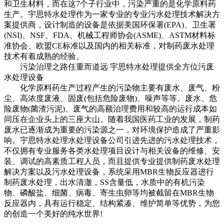
和卫生材料，而在这7个子行业中，污染严重的是化学原料药
生产。宇思特水处理作为一家专业的专业污水处理技术解决方
案提供商，设计制造的设备是依据美国环保署(EPA)、卫生署
(NSI)、NSF、FDA、机械工程师协会(ASME)、ASTM材料标
准协会、欧盟CE标准以及国内的相关标准，对制药废水处理
技术有着成熟的经验。
污染治理之路任重而道远 宇思特水处理提供全方位污废
水处理设备
化学原料药生产过程产生的污染物主要有废水、废气、粉
尘、高浓度废液、固废(包括危险废物)、噪声等等。废水、危
险废物(菌渣污泥)、废气的高额治理费用和较高的运行成本如
同压在企业头上的三座大山。随着我国医药工业的发展，制药
废水已逐渐成为重要的污染源之一，对环境保护造成了严重影
响。宇思特水处理水处理设备公司引进先进的污水处理技术，
不仅拥有专业服务各类水处理项目设计与相关设备的维修、安
装、调试的高素质工程人员，而且提供专业提供制药废水处理
解决方案以及污水处理设备，系统采用MBR生物反应器进行
制药废水处理，出水清澈，SS含量低，水质中的有机污染
物、磷酸盐、细菌、病毒、寄生虫卵等均被截留在MBR生物
反应器内，具有运行稳定、结构紧凑、维护简单等优势，为您
的创造一个美好的纯水世界!