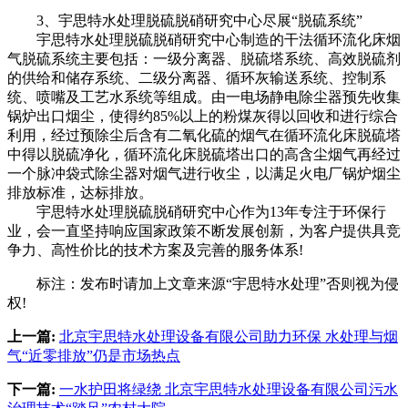
3、宇思特水处理脱硫脱硝研究中心尽展“脱硫系统”
宇思特水处理脱硫脱硝研究中心制造的干法循环流化床烟
气脱硫系统主要包括：一级分离器、脱硫塔系统、高效脱硫剂
的供给和储存系统、二级分离器、循环灰输送系统、控制系
统、喷嘴及工艺水系统等组成。由一电场静电除尘器预先收集
锅炉出口烟尘，使得约85%以上的粉煤灰得以回收和进行综合
利用，经过预除尘后含有二氧化硫的烟气在循环流化床脱硫塔
中得以脱硫净化，循环流化床脱硫塔出口的高含尘烟气再经过
一个脉冲袋式除尘器对烟气进行收尘，以满足火电厂锅炉烟尘
排放标准，达标排放。
宇思特水处理脱硫脱硝研究中心作为13年专注于环保行
业，会一直坚持响应国家政策不断发展创新，为客户提供具竞
争力、高性价比的技术方案及完善的服务体系!
标注：发布时请加上文章来源“宇思特水处理”否则视为侵
权!
上一篇:
北京宇思特水处理设备有限公司助力环保 水处理与烟
气“近零排放”仍是市场热点
下一篇:
一水护田将绿绕 北京宇思特水处理设备有限公司污水