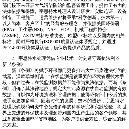
部门接下来开展大气污染防治的监督管理工作，提供了有力的
法律依据和保障。宇思特水处理从设计研发、实验论证、设备
制造、工程施工、运营维护都将秉承“科学创新，技术第一，
以人为本，客户至上”的经营服务理念。并依据美国环保署
(EPA)、卫生署(NSI)、NSF、FDA、机械工程师协会
(ASME)、ASTM材料标准协会、欧盟CE标准以及国内的相关
标准，同时严格执行ISO9001质量认证体系规定，并通过
ISO14001环境体系认证，确保所提供产品的品质。
2、宇思特水处理凭借专业技术，时刻遵守新执法利器—
新《条例》
新《条例》将赋予环保部门更多打击大气污染违法行为的
武器。温武瑞举例说：“在线监测是很重要的环境管理技术手
段，但在过去，在线监测数据并不能作为执法依据。而新《条
例》明确了其法律地位，规定大气污染源在线自动监测的有效
数据，可以作为环境执法和管理依据，使得环保部门今后的执
法手段更加多样”。随着时代的发展，技术的进步，宇思特水
处理脱硫脱硝研究中心凭借多年的科学研究和实践经验，将世
界上先进的环保技术及理念带到国内生产生活的各个领域，其
业务覆盖全国85%省市地区，为客户提供全方位、综合性的解
决方案。