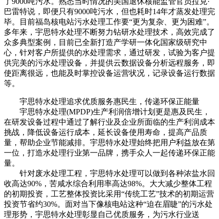
了9000吨污水。熟悉当时情况的美国退休核能监管官员拉克·
巴雷特说，即便只有9000吨污水，但也耗时14年才蒸发处理完
毕。目前福岛核电站污水处理工作要“更为复杂、更为困难”。
多年来，宇思特水处理不断努力钻研水处理技术，高效完成了
众多典型案例，目前已全新打造产学研一体化国家级研究中
心，针对客户所提供的水处理需求，通过研发，试验为客户提
供完美的污水处理设备，并提供云数据设备分析远程服务，即
使距离很远，也能及时掌控设备运营状况，记录设备运行数据
等。
宇思特水处理追求优质服务惠民生，传递环保正能量
宇思特水处理(MPDP)生产利润倍增计划更是惠及民生，
在研发设备过程中通过了解行业及企业所面临的生产利润成本
挑战，降低设备运行成本，延长设备使用寿命，提高产品质
量，帮助企业节能减排。宇思特水处理始终把用户利益放在第
一位，打造水处理行业第一品牌，携手众人一起传递环保正能
量。
针对废水处理工程，宇思特水处理可以做到各种浓盐水回
收高达90%，苦咸水综合利用率高达98%。大大减少整体工程
的初期投资，工艺整体投资比采用“传统工艺”技术的初期运营
投资节省约30%。面对当下像核电站这种“迫在眉睫”的污水处
理形势，宇思特水处理彰显自己优质服务，为污水行业送