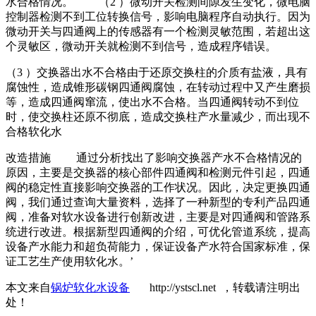
水合格情况。 （2 ）微动开关检测间隙发生变化，微电脑
控制器检测不到工位转换信号，影响电脑程序自动执行。因为
微动开关与四通阀上的传感器有一个检测灵敏范围，若超出这
个灵敏区，微动开关就检测不到信号，造成程序错误。
（3 ）交换器出水不合格由于还原交换柱的介质有盐液，具有
腐蚀性，造成锥形碳钢四通阀腐蚀，在转动过程中又产生磨损
等，造成四通阀窜流，使出水不合格。当四通阀转动不到位
时，使交换柱还原不彻底，造成交换柱产水量减少，而出现不
合格软化水
改造措施 通过分析找出了影响交换器产水不合格情况的
原因，主要是交换器的核心部件四通阀和检测元件引起，四通
阀的稳定性直接影响交换器的工作状况。因此，决定更换四通
阀，我们通过查询大量资料，选择了一种新型的专利产品四通
阀，准备对软水设备进行创新改进，主要是对四通阀和管路系
统进行改进。根据新型四通阀的介绍，可优化管道系统，提高
设备产水能力和超负荷能力，保证设备产水符合国家标准，保
证工艺生产使用软化水。’
本文来自
锅炉软化水设备
http://ystscl.net ，转载请注明出
处！